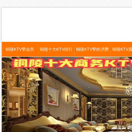
铜陵KTV荤会所
铜陵十大KTV排行
铜陵KTV荤的消费
铜陵KTV