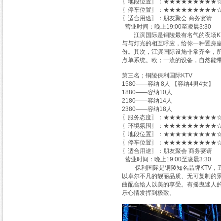
〖地段位置〗：★★★★★★★★★☆
〖停车位置〗：★★★★★★★★★☆
〖适合用途〗：朋友聚会 商务宴请
营业时间：晚上19:00至凌晨3:30
江滨国际是铜陵最有名气的夜场KTV
与与灯光的相互呼应，给你一种置身皇
份。其次，江滨国际设施非常齐全，
点单系统。欧；一流的设备，自然能
第三名；铜陵保利国际KTV
1580——容纳 8人 【容纳4男4女】
1880——容纳10人
2180——容纳14人
2380——容纳18人
〖服务态度〗：★★★★★★★★★☆
〖环境氛围〗：★★★★★★★★★☆
〖地段位置〗：★★★★★★★★★☆
〖停车位置〗：★★★★★★★★★☆
〖适合用途〗：朋友聚会 商务宴请
营业时间：晚上19:00至凌晨3:30
保利国际是铜陵知名品牌KTV，五
以卓尔不凡的靓丽品质、无可复制的景
曲配合给人以美的享受。有摇曳迷人
乐心情发挥到极致。