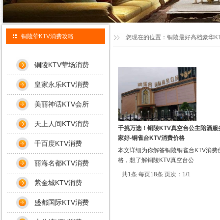
铜陵荤KTV消费攻略
您现在的位置：
铜陵最好高档豪华K
铜陵KTV荤场消费
皇家永乐KTV消费
美丽神话KTV会所
天上人间KTV消费
千挑万选！铜陵KTV真空台公主陪酒服
家好-铜雀台KTV消费价格
千百度KTV消费
本文详细为你解答铜陵铜雀台KTV消费
格，想了解铜陵KTV真空台公
丽海名都KTV消费
共1条 每页18条 页次：1/1
紫金城KTV消费
盛都国际KTV消费