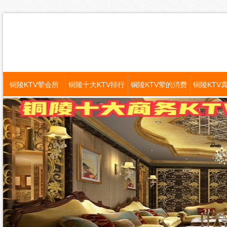
铜陵KTV荤会所
铜陵十大KTV排行
铜陵KTV荤的消费
铜陵KTV