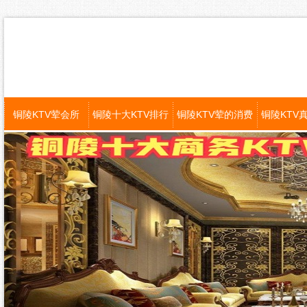
铜陵KTV荤会所
铜陵十大KTV排行
铜陵KTV荤的消费
铜陵KTV