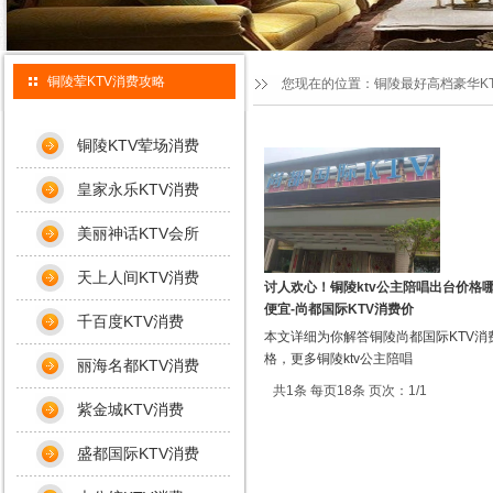
铜陵荤KTV消费攻略
您现在的位置：
铜陵最好高档豪华K
铜陵KTV荤场消费
皇家永乐KTV消费
美丽神话KTV会所
天上人间KTV消费
讨人欢心！铜陵ktv公主陪唱出台价格
便宜-尚都国际KTV消费价
千百度KTV消费
本文详细为你解答铜陵尚都国际KTV消
格，更多铜陵ktv公主陪唱
丽海名都KTV消费
共1条 每页18条 页次：1/1
紫金城KTV消费
盛都国际KTV消费