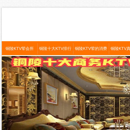
铜陵KTV荤会所
铜陵十大KTV排行
铜陵KTV荤的消费
铜陵KTV