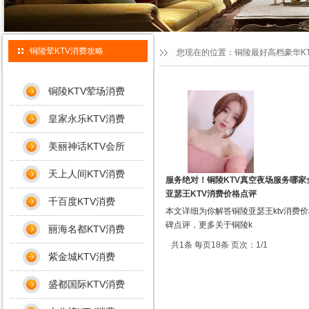
铜陵荤KTV消费攻略
您现在的位置：
铜陵最好高档豪华K
铜陵KTV荤场消费
皇家永乐KTV消费
美丽神话KTV会所
天上人间KTV消费
服务绝对！铜陵KTV真空夜场服务哪家
亚瑟王KTV消费价格点评
千百度KTV消费
本文详细为你解答铜陵亚瑟王ktv消费
碑点评，更多关于铜陵k
丽海名都KTV消费
共1条 每页18条 页次：1/1
紫金城KTV消费
盛都国际KTV消费